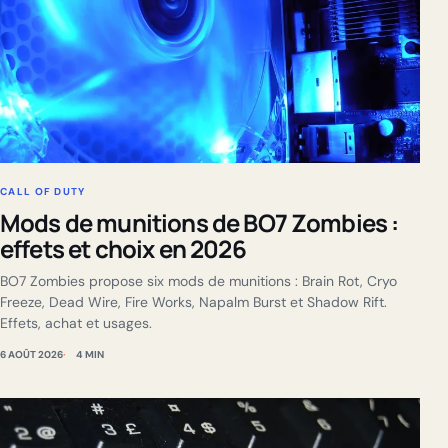
CALL OF DUTY
Mods de munitions de BO7 Zombies :
effets et choix en 2026
BO7 Zombies propose six mods de munitions : Brain Rot, Cryo
Freeze, Dead Wire, Fire Works, Napalm Burst et Shadow Rift.
Effets, achat et usages.
6 AOÛT 2026
4 MIN