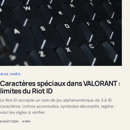
JEUX VIDÉO
Caractères spéciaux dans VALORANT :
limites du Riot ID
Le Riot ID accepte un nom de jeu alphanumérique de 3 à 16
caractères. Lettres accentuées, symboles décoratifs, tagline :
voici les règles à vérifier.
6 AOÛT 2026
4 MIN