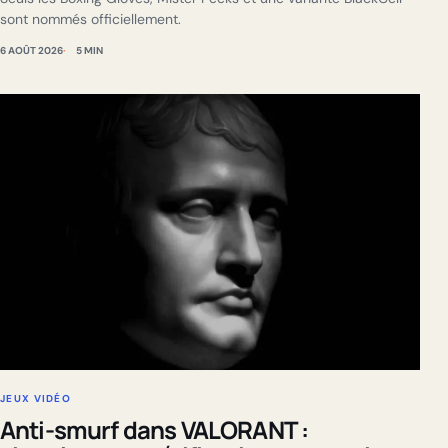
sont nommés officiellement.
6 AOÛT 2026
5 MIN
JEUX VIDÉO
Anti-smurf dans VALORANT :